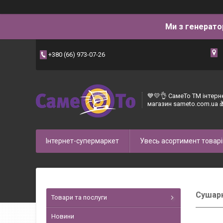
Ми з генерато
+380 (66) 973-07-26
💙💛👌 СамеТо ТМ інтерн
магазин sameto.com.ua 
Інтернет-супермаркет
Увесь асортимент товарі
Сушарк
Товари та послуги
Новини