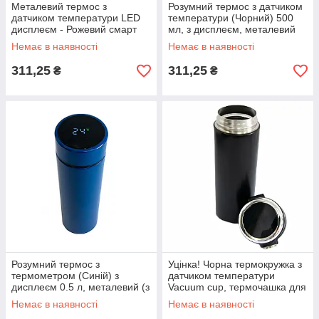
Металевий термос з
Розумний термос з датчиком
датчиком температури LED
температури (Чорний) 500
дисплеєм - Рожевий смарт
мл, з дисплеєм, металевий
термос для кави та чаю (500
Немає в наявності
Немає в наявності
мл)
311,25
311,25
₴
₴
Розумний термос з
Уцінка! Чорна термокружка з
термометром (Синій) з
датчиком температури
дисплеєм 0.5 л, металевий (з
Vacuum cup, термочашка для
нержавіючої сталі)
чаю з індикатором 420 мл
Немає в наявності
Немає в наявності