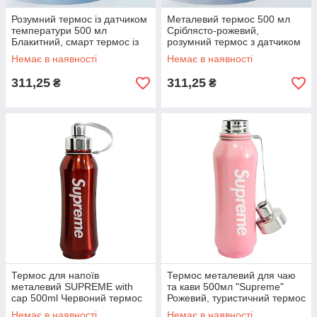
Розумний термос із датчиком
Металевий термос 500 мл
температури 500 мл
Сріблясто-рожевий,
Блакитний, смарт термос із
розумний термос з датчиком
термометром із нержавіючої
температури для кави/чаю
Немає в наявності
Немає в наявності
сталі
(умный термос)
311,25
311,25
₴
₴
Термос для напоїв
Термос металевий для чаю
металевий SUPREME with
та кави 500мл "Supreme"
cap 500ml Червоний термос
Рожевий, туристичний термос
для чаю, термокружка |
для напоїв, термопляшка
Немає в наявності
Немає в наявності