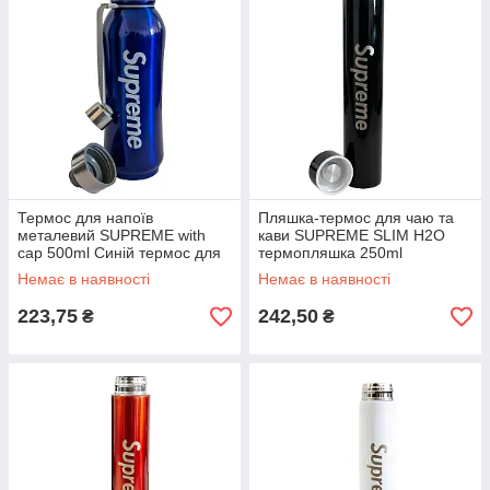
Термос для напоїв
Пляшка-термос для чаю та
металевий SUPREME with
кави SUPREME SLIM H2O
cap 500ml Синій термос для
термопляшка 250ml
чаю, термокружка |
спортивний термос |
Немає в наявності
Немає в наявності
термобутилка
термобутылка
223,75
242,50
₴
₴