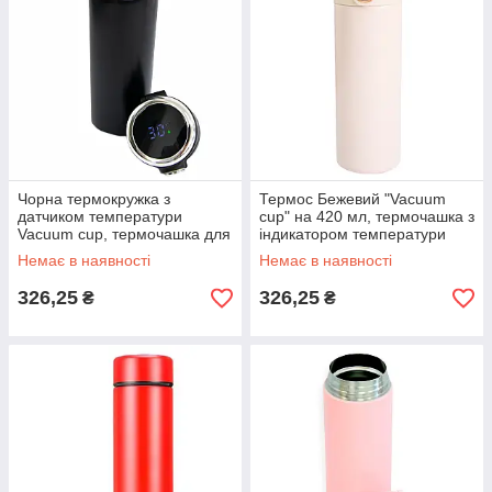
Чорна термокружка з
Термос Бежевий "Vacuum
датчиком температури
cup" на 420 мл, термочашка з
Vacuum cup, термочашка для
індикатором температури
чаю з індикатором (420 мл),
для чаю, термокружка для
Немає в наявності
Немає в наявності
чашка термос
кави
326,25
326,25
₴
₴