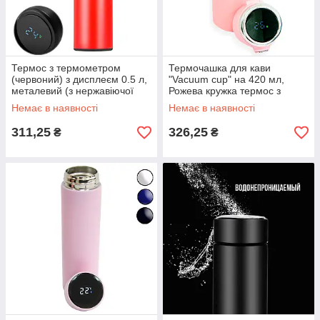
Термос з термометром
Термочашка для кави
(червоний) з дисплеєм 0.5 л,
"Vacuum cup" на 420 мл,
металевий (з нержавіючої
Рожева кружка термос з
сталі)
індикатором температури -
Немає в наявності
Немає в наявності
термокружка
311,25
326,25
₴
₴