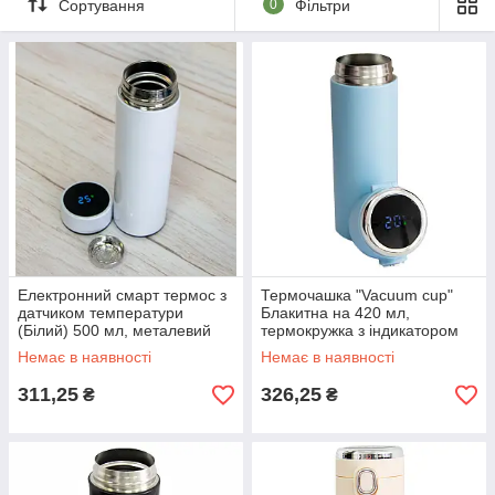
Сортування
0
Фільтри
Електронний смарт термос з
Термочашка "Vacuum cup"
датчиком температури
Блакитна на 420 мл,
(Білий) 500 мл, металевий
термокружка з індикатором
температури для кави,
Немає в наявності
Немає в наявності
термос для чаю
311,25
326,25
₴
₴