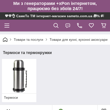
Ми з генераторами +xPon інтернетом,
працюємо без збоїв 24/7!
💙💛👌 СамеТо ТМ інтернет-магазин sameto.com.ua 🎁% 🚚 ⤵
Товари та послуги
Товари для кухні, кухонні аксесуари
Термоси та термокружки
Термоси